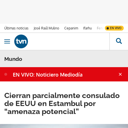
Últimas noticias
José Raúl Mulino
Cepanim
Ifarhu
Fenómeno de El Ni
EN VIVO
Ir al contenido
Obrir navegació
Mundo
EN VIVO: Noticiero Mediodía
Cierran parcialmente consulado
de EEUU en Estambul por
“amenaza potencial”