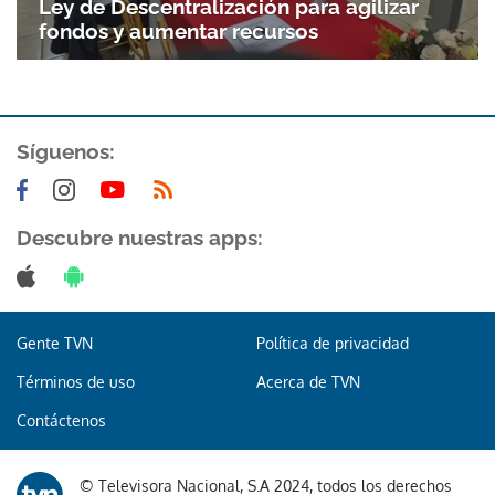
Ley de Descentralización para agilizar
fondos y aumentar recursos
Síguenos:
Descubre nuestras apps:
Gente TVN
Política de privacidad
Términos de uso
Acerca de TVN
Contáctenos
Gracias por suscribirte a nuestro boletín.
© Televisora Nacional, S.A 2024, todos los derechos