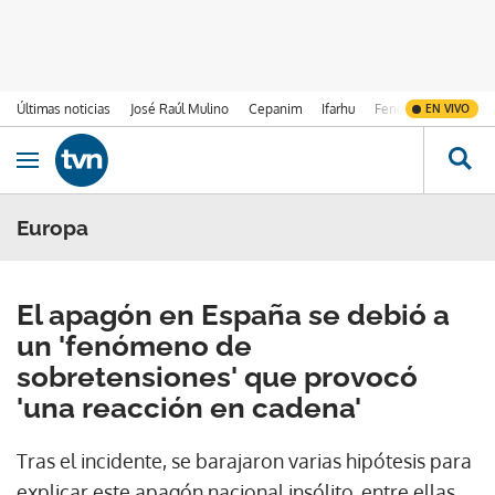
Últimas noticias
José Raúl Mulino
Cepanim
Ifarhu
Fenómeno de El Ni
EN VIVO
Ir al contenido
Obrir navegació
Europa
El apagón en España se debió a
un 'fenómeno de
sobretensiones' que provocó
'una reacción en cadena'
Tras el incidente, se barajaron varias hipótesis para
explicar este apagón nacional insólito, entre ellas