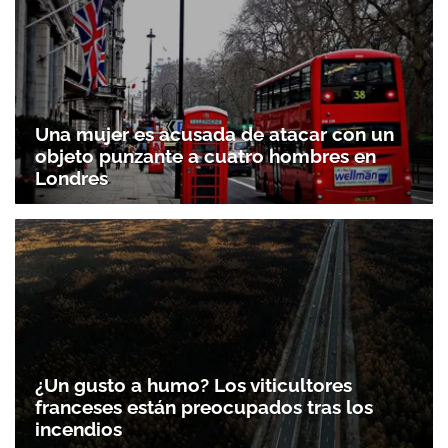
Una mujer es acusada de atacar con un
objeto punzante a cuatro hombres en
Londres
¿Un gusto a humo? Los viticultores
franceses están preocupados tras los
incendios