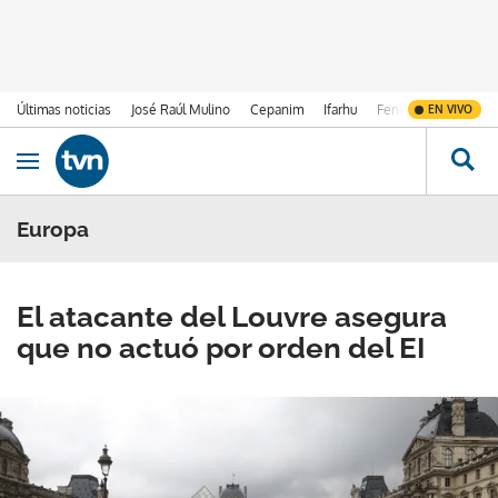
Últimas noticias
José Raúl Mulino
Cepanim
Ifarhu
Fenómeno de El Ni
EN VIVO
Ir al contenido
Obrir navegació
Europa
El atacante del Louvre asegura
que no actuó por orden del EI