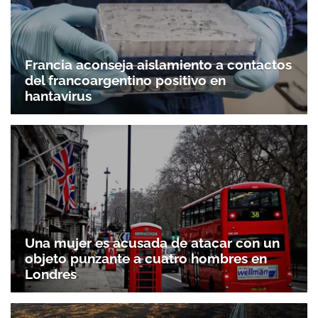
Francia aconseja aislamiento a contactos
del francoargentino positivo en
hantavirus
Una mujer es acusada de atacar con un
objeto punzante a cuatro hombres en
Londres