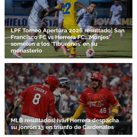
ACEPTAR
LPF Torneo Apertura 2026 resultado| San
Francisco FC vs Herrera FC: 'Monjes'
someten a los 'Tiburones' en su
monasterio
MLB resultados| Iván Herrera despacha
su jonrón 13 en triunfo de Cardenales