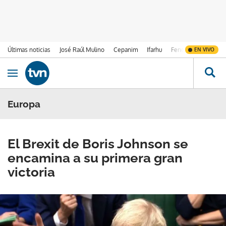
Últimas noticias
José Raúl Mulino
Cepanim
Ifarhu
Fenómeno de El Ni
EN VIVO
Ir al contenido
Obrir navegació
Europa
El Brexit de Boris Johnson se
encamina a su primera gran
victoria