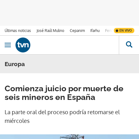
Últimas noticias
José Raúl Mulino
Cepanim
Ifarhu
Fenómeno de El Ni
EN VIVO
Ir al contenido
Obrir navegació
Europa
Comienza juicio por muerte de
seis mineros en España
La parte oral del proceso podría retomarse el
miércoles