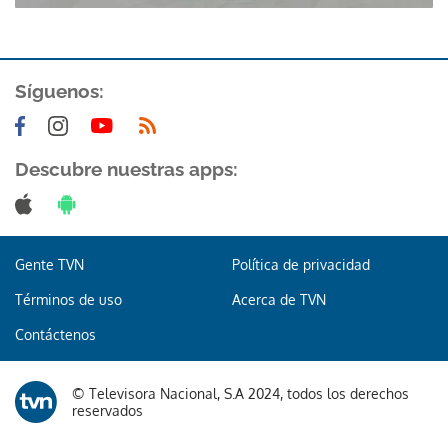
Síguenos:
Descubre nuestras apps:
Gente TVN
Política de privacidad
Términos de uso
Acerca de TVN
Contáctenos
© Televisora Nacional, S.A 2024, todos los derechos
reservados
Gracias por suscribirte a nuestro boletín.