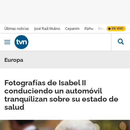
Últimas noticias
José Raúl Mulino
Cepanim
Ifarhu
Fenómeno de El Ni
EN VIVO
Ir al contenido
Obrir navegació
Europa
Fotografías de Isabel II
conduciendo un automóvil
tranquilizan sobre su estado de
salud