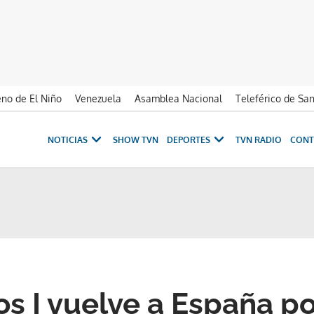
no de El Niño
Venezuela
Asamblea Nacional
Teleférico de Sa
NOTICIAS
SHOW TVN
DEPORTES
TVN RADIO
CONT
os I vuelve a España po