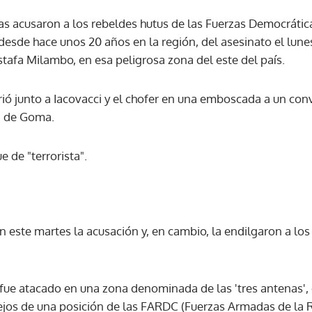
s acusaron a los rebeldes hutus de las Fuerzas Democrátic
ACEPTAR
sde hace unos 20 años en la región, del asesinato el lunes
afa Milambo, en esa peligrosa zona del este del país.
rió junto a Iacovacci y el chofer en una emboscada a un c
a de Goma.
e de "terrorista".
 este martes la acusación y, en cambio, la endilgaron a los
fue atacado en una zona denominada de las 'tres antenas',
ejos de una posición de las FARDC (Fuerzas Armadas de la 