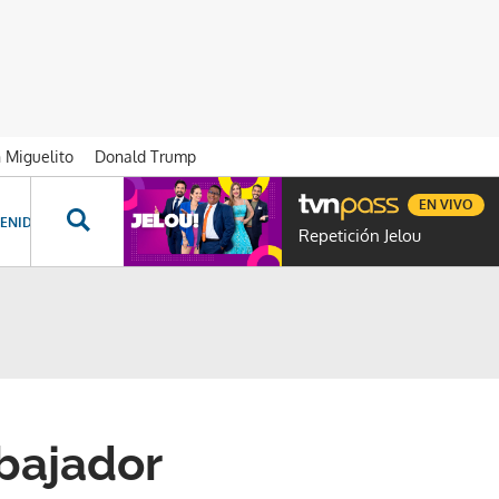
n Miguelito
Donald Trump
EN VIVO
ENIDOS ESPECIALES
NOVELAS
PROGRAMAS
GENTE TVN
PROG
Repetición Jelou
bajador