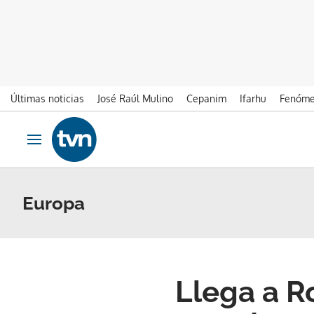
Últimas noticias
José Raúl Mulino
Cepanim
Ifarhu
Fenóme
Ir al contenido
Obrir navegació
Europa
Llega a R