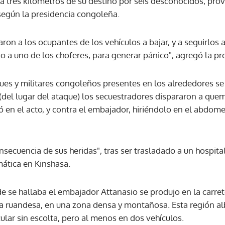
 tres kilómetros de su destino por seis desconocidos, prov
según la presidencia congoleña.
aron a los ocupantes de los vehículos a bajar, y a seguirlos a
do a uno de los choferes, para generar pánico", agregó la pr
ues y militares congoleños presentes en los alrededores se 
(del lugar del ataque) los secuestradores dispararon a que
 en el acto, y contra el embajador, hiriéndolo en el abdom
secuencia de sus heridas", tras ser trasladado a un hospit
mática en Kinshasa.
e se hallaba el embajador Attanasio se produjo en la carret
ra ruandesa, en una zona densa y montañosa. Esta región al
cular sin escolta, pero al menos en dos vehículos.