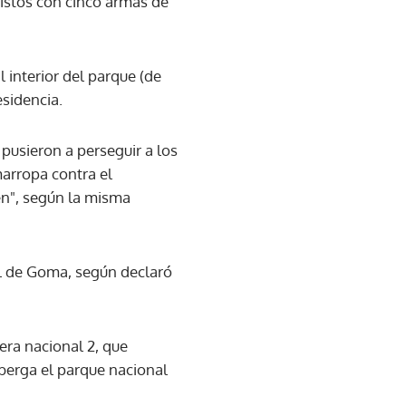
istos con cinco armas de
l interior del parque (de
esidencia.
pusieron a perseguir a los
marropa contra el
en", según la misma
al de Goma, según declaró
era nacional 2, que
berga el parque nacional