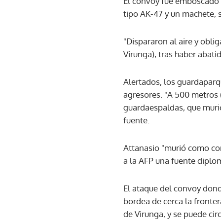
El convoy fue emboscado a
tipo AK-47 y un machete, 
"Dispararon al aire y oblig
Virunga), tras haber abati
Alertados, los guardaparq
agresores. "A 500 metros 
guardaespaldas, que murió
fuente.
Attanasio "murió como con
a la AFP una fuente diplo
El ataque del convoy dond
bordea de cerca la fronte
de Virunga, y se puede cir