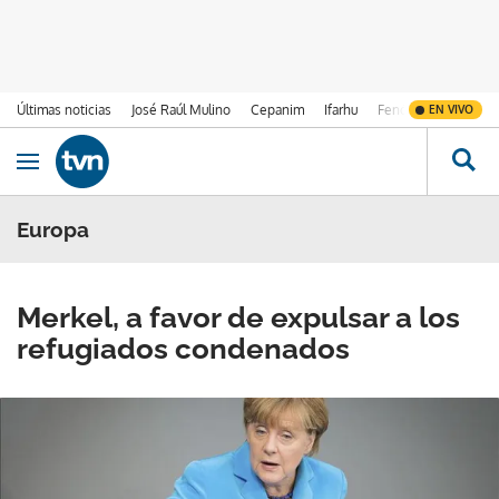
Últimas noticias
José Raúl Mulino
Cepanim
Ifarhu
Fenómeno de El Ni
EN VIVO
Ir al contenido
Obrir navegació
Europa
Merkel, a favor de expulsar a los
refugiados condenados