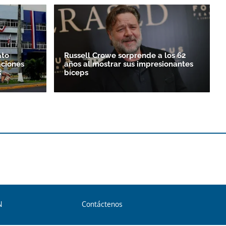
ato
Russell Crowe sorprende a los 62
aciones
años al mostrar sus impresionantes
s
bíceps
N
Contáctenos