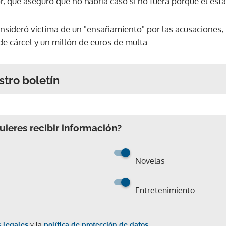
 que aseguró que no habría caso si no fuera porque él está
onsideró víctima de un "ensañamiento" por las acusaciones, 
e cárcel y un millón de euros de multa.
stro boletín
ieres recibir información?
Novelas
Entretenimiento
 legales
y la
política de protección de datos.