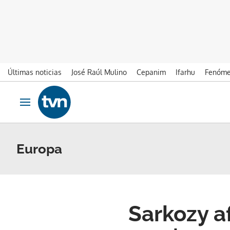
Últimas noticias
José Raúl Mulino
Cepanim
Ifarhu
Fenóme
Ir al contenido
Obrir navegació
Europa
Sarkozy a