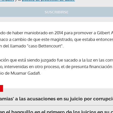
SUSCRIBIRSE
ado de haber maniobrado en 2014 para promover a Gilbert Az
aco a cambio de que este magistrado, que estaba entonces
ón del llamado "caso Bettencourt".
ción que está siendo juzgado fue sacado a la luz en las co
, intervenidas en otro proceso, el de presunta financiaci
bio de Muamar Gadafi.
amias' a las acusaciones en su juicio por corrupc
Gracias por suscribirte a nuestro boletín.
en el banquillo en el primero de los juicios en su 