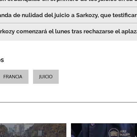
a de nulidad del juicio a Sarkozy, que testificar
ACEPTAR
Sarkozy comenzará el lunes tras rechazarse el apl
os
FRANCIA
JUICIO