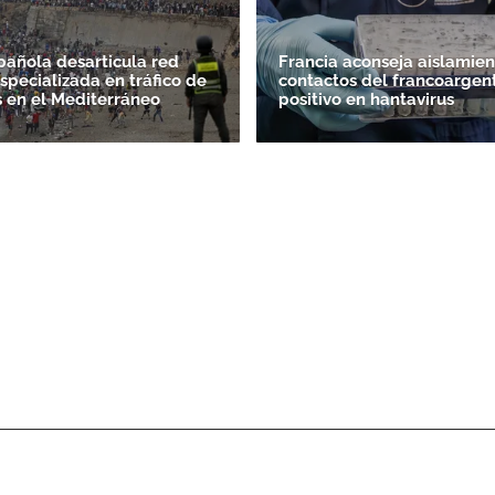
spañola desarticula red
Francia aconseja aislamien
specializada en tráfico de
contactos del francoargen
 en el Mediterráneo
positivo en hantavirus