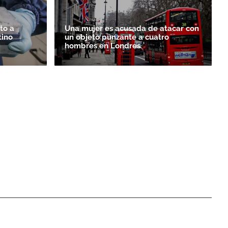
to a
Una mujer es acusada de atacar con
tino
un objeto punzante a cuatro
hombres en Londres