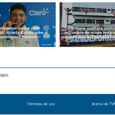
ntroamericanos y del
Contraloría auditará contr
26| Alberto Gálvez sube al
millonario de nueve instal
karate para Panamá
deportivas de Pandeporte
pps:
Términos de uso
Acerca de TV