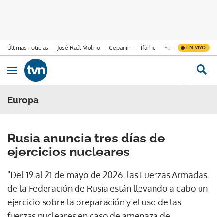
Últimas noticias
José Raúl Mulino
Cepanim
Ifarhu
Fenómeno de El Ni
EN VIVO
Ir al contenido
Obrir navegació
Europa
Rusia anuncia tres días de
ejercicios nucleares
"Del 19 al 21 de mayo de 2026, las Fuerzas Armadas
de la Federación de Rusia están llevando a cabo un
ejercicio sobre la preparación y el uso de las
fuerzas nucleares en caso de amenaza de