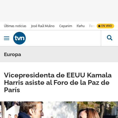
Últimas noticias
José Raúl Mulino
Cepanim
Ifarhu
Fenómeno de El Ni
EN VIVO
Ir al contenido
Obrir navegació
Europa
Vicepresidenta de EEUU Kamala
Harris asiste al Foro de la Paz de
París