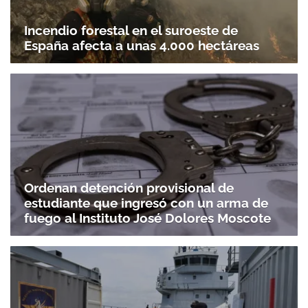
Gracias por suscribirte a nuestro boletín.
Incendio forestal en el suroeste de
España afecta a unas 4.000 hectáreas
ACEPTAR
Ordenan detención provisional de
estudiante que ingresó con un arma de
fuego al Instituto José Dolores Moscote