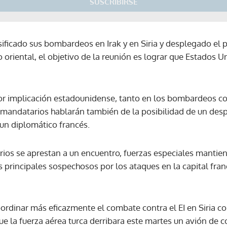
SUSCRIBIRSE
sificado sus bombardeos en Irak y en Siria y desplegado el 
 oriental, el objetivo de la reunión es lograr que Estados U
r implicación estadounidense, tanto en los bombardeos co
s mandatarios hablarán también de la posibilidad de un des
 un diplomático francés.
ios se aprestan a un encuentro, fuerzas especiales manti
 principales sospechosos por los ataques en la capital fra
ordinar más eficazmente el combate contra el EI en Siria co
e la fuerza aérea turca derribara este martes un avión de c
Gracias por suscribirte a nuestro boletín.