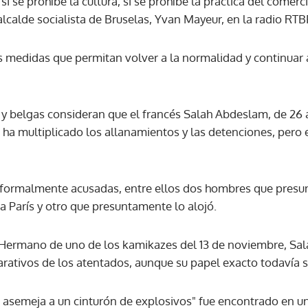
 si se prohíbe la cultura, si se prohíbe la práctica del comerc
alcalde socialista de Bruselas, Yvan Mayeur, en la radio RTB
medidas que permitan volver a la normalidad y continuar a
 y belgas consideran que el francés Salah Abdeslam, de 26 
a ha multiplicado los allanamientos y las detenciones, pero
 formalmente acusadas, entre ellos dos hombres que presu
 París y otro que presuntamente lo alojó.
-Hermano de uno de los kamikazes del 13 de noviembre, Sa
rativos de los atentados, aunque su papel exacto todavía 
se asemeja a un cinturón de explosivos" fue encontrado en 