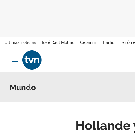
Últimas noticias
José Raúl Mulino
Cepanim
Ifarhu
Fenóme
Ir al contenido
Obrir navegació
Mundo
Hollande