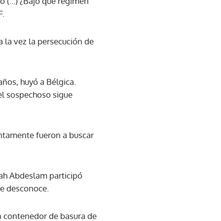
io (...) ¿Bajo qué régimen
F.
 la vez la persecución de
años, huyó a Bélgica.
 el sospechoso sigue
ntamente fueron a buscar
lah Abdeslam participó
se desconoce.
un contenedor de basura de