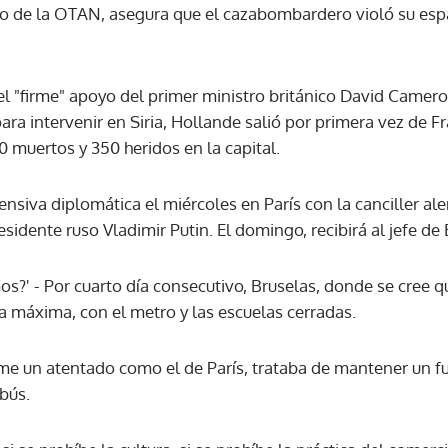
bro de la OTAN, asegura que el cazabombardero violó su esp
ACEPTAR
r el "firme" apoyo del primer ministro británico David Camero
ra intervenir en Siria, Hollande salió por primera vez de F
30 muertos y 350 heridos en la capital.
nsiva diplomática el miércoles en París con la canciller al
idente ruso Vladimir Putin. El domingo, recibirá al jefe de E
os?' - Por cuarto día consecutivo, Bruselas, donde se cree q
a máxima, con el metro y las escuelas cerradas.
eme un atentado como el de París, trataba de mantener un
obús.