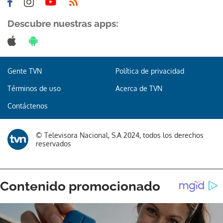
Descubre nuestras apps:
Gente TVN
Política de privacidad
Términos de uso
Acerca de TVN
Gracias por suscribirte a nuestro boletín.
Contáctenos
ACEPTAR
© Televisora Nacional, S.A 2024, todos los derechos
reservados