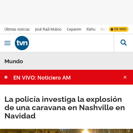
Últimas noticias
José Raúl Mulino
Cepanim
Ifarhu
Fenómeno de El Ni
EN VIVO
Ir al contenido
Obrir navegació
Mundo
EN VIVO: Noticiero AM
La policía investiga la explosión
de una caravana en Nashville en
Navidad