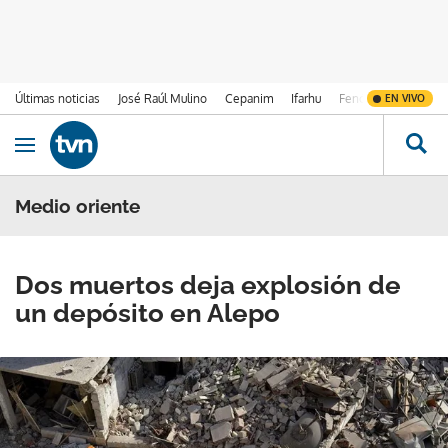
Últimas noticias
José Raúl Mulino
Cepanim
Ifarhu
Fenómeno de El Ni
EN VIVO
Ir al contenido
Obrir navegació
Medio oriente
Dos muertos deja explosión de
un depósito en Alepo