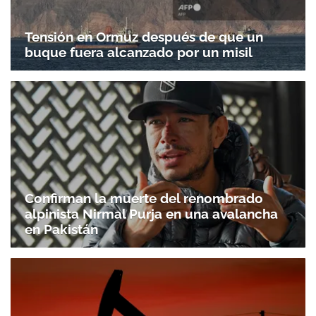
Tensión en Ormuz después de que un
buque fuera alcanzado por un misil
Confirman la muerte del renombrado
alpinista Nirmal Purja en una avalancha
en Pakistán