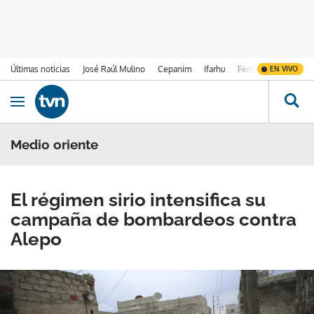
Últimas noticias
José Raúl Mulino
Cepanim
Ifarhu
Fenómeno de El Ni
EN VIVO
Ir al contenido
Obrir navegació
Medio oriente
El régimen sirio intensifica su
campaña de bombardeos contra
Alepo