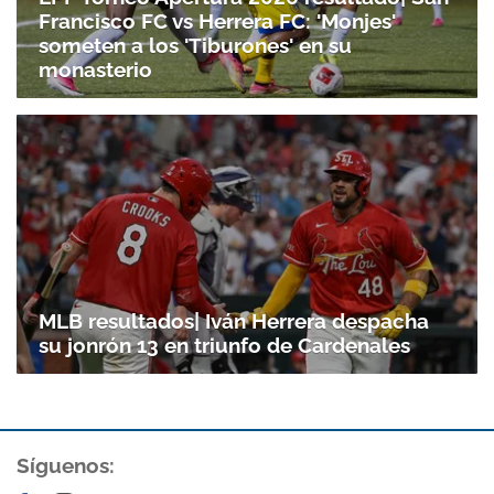
Francisco FC vs Herrera FC: 'Monjes'
someten a los 'Tiburones' en su
monasterio
MLB resultados| Iván Herrera despacha
su jonrón 13 en triunfo de Cardenales
Síguenos: