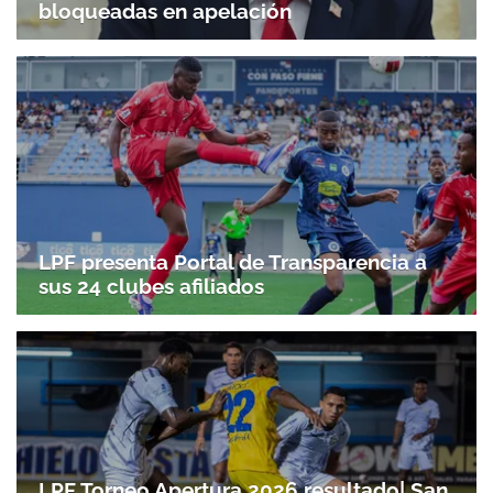
bloqueadas en apelación
Gracias por suscribirte a nuestro boletín.
ACEPTAR
LPF presenta Portal de Transparencia a
sus 24 clubes afiliados
LPF Torneo Apertura 2026 resultado| San