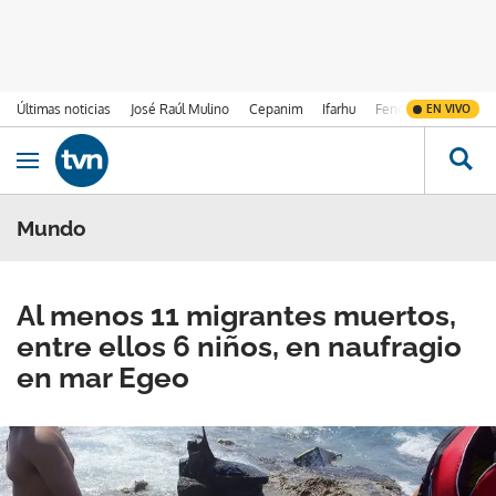
Últimas noticias
José Raúl Mulino
Cepanim
Ifarhu
Fenómeno de El Ni
EN VIVO
Ir al contenido
Obrir navegació
Mundo
Al menos 11 migrantes muertos,
entre ellos 6 niños, en naufragio
en mar Egeo