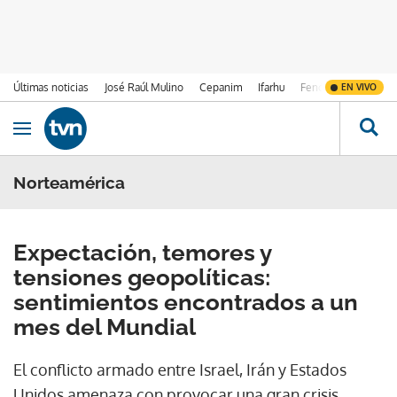
Últimas noticias
José Raúl Mulino
Cepanim
Ifarhu
Fenómeno de El Ni
EN VIVO
Ir al contenido
Obrir navegació
Norteamérica
Expectación, temores y
tensiones geopolíticas:
sentimientos encontrados a un
mes del Mundial
El conflicto armado entre Israel, Irán y Estados
Unidos amenaza con provocar una gran crisis