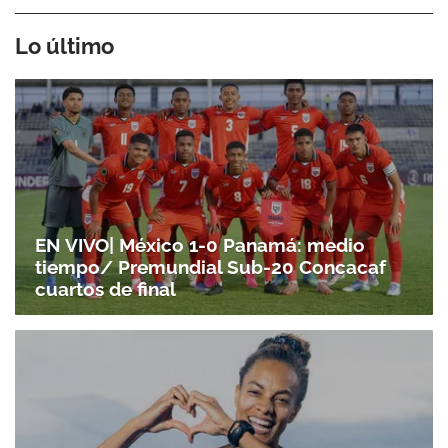
Lo último
EN VIVO| México 1-0 Panamá: medio
tiempo/ Premundial Sub-20 Concacaf
Gracias por suscribirte a nuestro boletín.
cuartos de final
ACEPTAR