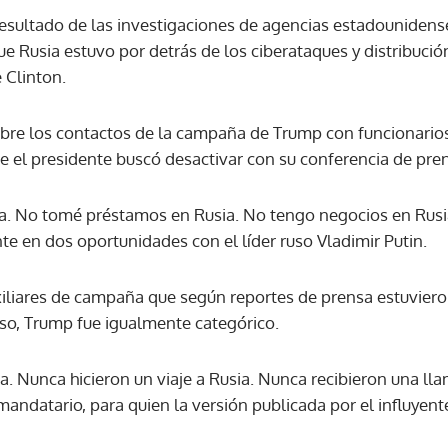
resultado de las investigaciones de agencias estadounidense
ue Rusia estuvo por detrás de los ciberataques y distribució
ACEPTAR
 Clinton.
sobre los contactos de la campaña de Trump con funcionarios
el presidente buscó desactivar con su conferencia de pren
. No tomé préstamos en Rusia. No tengo negocios en Rusia"
e en dos oportunidades con el líder ruso Vladimir Putin.
uxiliares de campaña que según reportes de prensa estuvier
so, Trump fue igualmente categórico.
a. Nunca hicieron un viaje a Rusia. Nunca recibieron una ll
l mandatario, para quien la versión publicada por el influyen