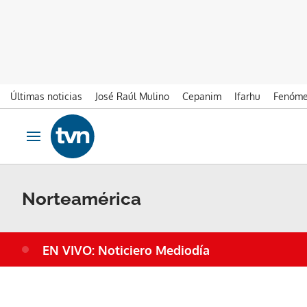
Últimas noticias
José Raúl Mulino
Cepanim
Ifarhu
Fenóme
Ir al contenido
Obrir navegació
Norteamérica
EN VIVO: Noticiero Mediodía