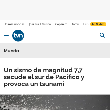
Últimas noticias
José Raúl Mulino
Cepanim
Ifarhu
Fenómeno de El Ni
EN VIVO
Ir al contenido
Obrir navegació
Mundo
Un sismo de magnitud 7,7
sacude el sur de Pacífico y
provoca un tsunami