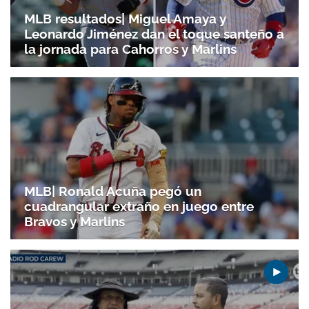
MLB resultados| Miguel Amaya y
Leonardo Jiménez dan el toque santeño a
la jornada para Cahorros y Marlins
MLB| Ronald Acuña pegó un
cuadrangular extraño en juego entre
Bravos y Marlins