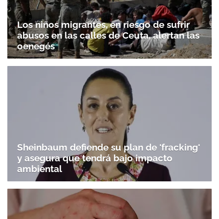
Los niños migrantes, en riesgo de sufrir
abusos en las calles de Ceuta, alertan las
oenegés
Sheinbaum defiende su plan de 'fracking'
y asegura que tendrá bajo impacto
ambiental