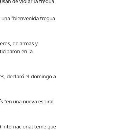
san de violar la tregua.
e una "bienvenida tregua
eros, de armas y
iciparon en la
es, declaró el domingo a
ís "en una nueva espiral
d internacional teme que