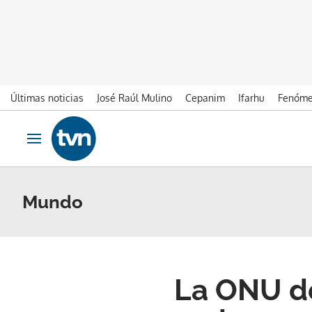
Últimas noticias
José Raúl Mulino
Cepanim
Ifarhu
Fenóme
Ir al contenido
Obrir navegació
Mundo
La ONU de