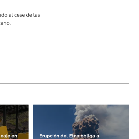
do al cese de las
cano.
peaje en
Erupción del Etna obliga a