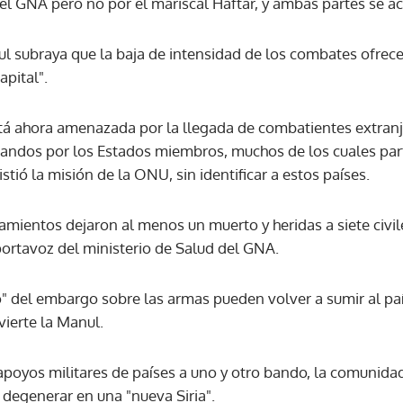
l GNA pero no por el mariscal Haftar, y ambas partes se acu
l subraya que la baja de intensidad de los combates ofrec
apital".
está ahora amenazada por la llegada de combatientes extranj
bandos por los Estados miembros, muchos de los cuales part
istió la misión de la ONU, sin identificar a estos países.
amientos dejaron al menos un muerto y heridas a siete civil
ortavoz del ministerio de Salud del GNA.
o" del embargo sobre las armas pueden volver a sumir al pa
ierte la Manul.
 apoyos militares de países a uno y otro bando, la comunida
a degenerar en una "nueva Siria".