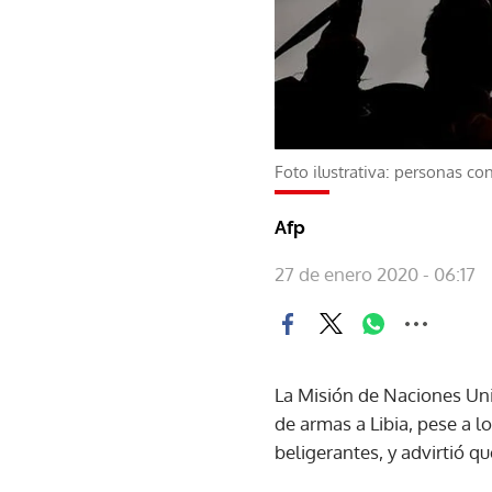
Foto ilustrativa: personas co
Afp
27 de enero 2020 - 06:17
La Misión de Naciones Uni
de armas a Libia, pese a l
beligerantes, y advirtió qu