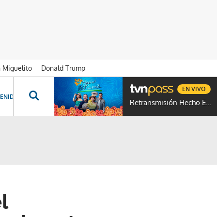
n Miguelito
Donald Trump
EN VIVO
ENIDOS ESPECIALES
NOVELAS
PROGRAMAS
GENTE TVN
PROG
Retransmisión Hecho En Panamá
l