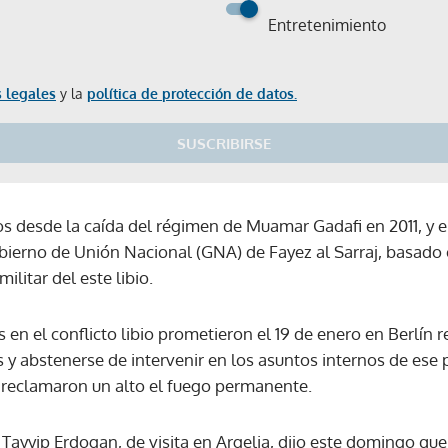
Entretenimiento
 legales
y la
política de protección de datos.
SUSCRIBIRSE
os desde la caída del régimen de Muamar Gadafi en 2011, y e
bierno de Unión Nacional (GNA) de Fayez al Sarraj, basado en
militar del este libio.
 en el conflicto libio prometieron el 19 de enero en Berlín
y abstenerse de intervenir en los asuntos internos de ese 
e reclamaron un alto el fuego permanente.
 Tayyip Erdogan, de visita en Argelia, dijo este domingo que 
Gracias por suscribirte a nuestro boletín.