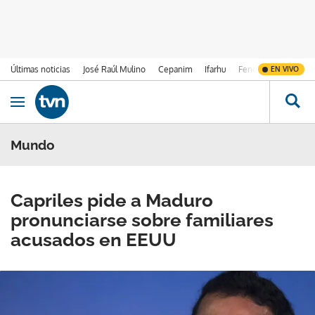
Últimas noticias
José Raúl Mulino
Cepanim
Ifarhu
Fenómeno de El Ni
EN VIVO
Ir al contenido
Obrir navegació
Mundo
Capriles pide a Maduro
pronunciarse sobre familiares
acusados en EEUU