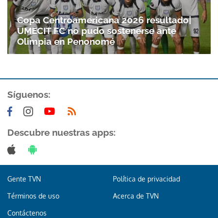
Copa Centroamericana 2026 resultado|
UMECIT FC no pudo sostenerse ante
Olimpia en Penonomé
Síguenos:
Gracias por suscribirte a nuestro boletín.
Descubre nuestras apps:
ACEPTAR
Gente TVN
Política de privacidad
Términos de uso
Acerca de TVN
Contáctenos