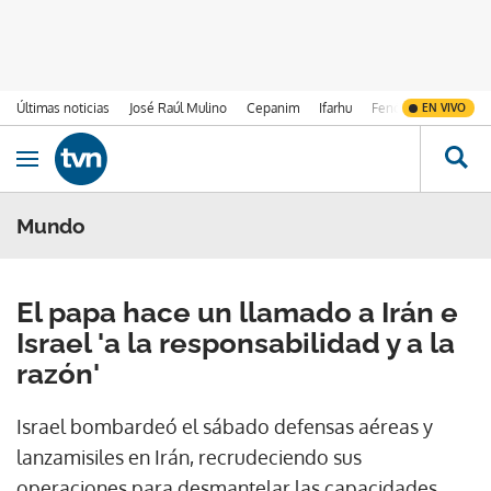
Últimas noticias
José Raúl Mulino
Cepanim
Ifarhu
Fenómeno de El Ni
EN VIVO
Ir al contenido
Obrir navegació
Mundo
El papa hace un llamado a Irán e
Israel 'a la responsabilidad y a la
razón'
Israel bombardeó el sábado defensas aéreas y
lanzamisiles en Irán, recrudeciendo sus
operaciones para desmantelar las capacidades