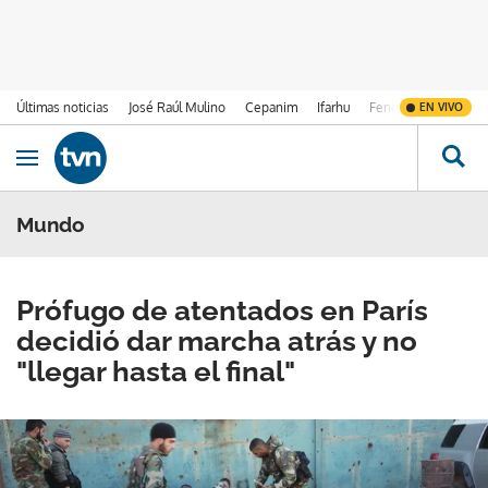
Últimas noticias
José Raúl Mulino
Cepanim
Ifarhu
Fenómeno de El Ni
EN VIVO
Ir al contenido
Obrir navegació
Mundo
Prófugo de atentados en París
decidió dar marcha atrás y no
"llegar hasta el final"