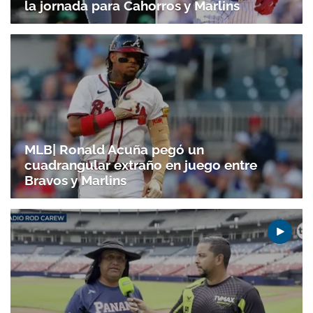
la jornada para Cahorros y Marlins
MLB| Ronald Acuña pegó un
cuadrangular extraño en juego entre
Bravos y Marlins