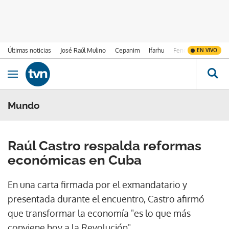
Últimas noticias
José Raúl Mulino
Cepanim
Ifarhu
Fenómeno de El Ni
EN VIVO
Ir al contenido
Obrir navegació
Mundo
Raúl Castro respalda reformas
económicas en Cuba
En una carta firmada por el exmandatario y
presentada durante el encuentro, Castro afirmó
que transformar la economía "es lo que más
conviene hoy a la Revolución".