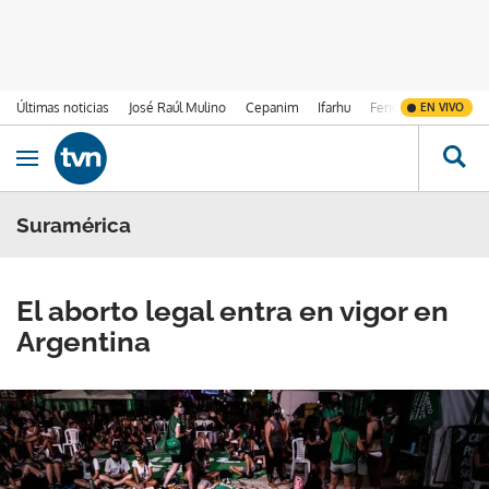
Últimas noticias
José Raúl Mulino
Cepanim
Ifarhu
Fenómeno de El Ni
EN VIVO
Ir al contenido
Obrir navegació
Suramérica
El aborto legal entra en vigor en
Argentina