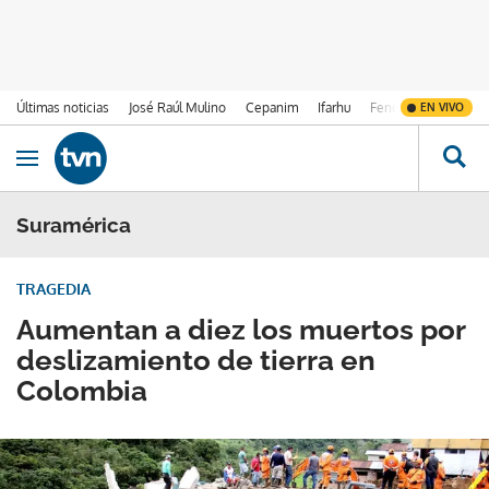
Últimas noticias
José Raúl Mulino
Cepanim
Ifarhu
Fenómeno de El Ni
EN VIVO
Ir al contenido
Obrir navegació
Suramérica
TRAGEDIA
Aumentan a diez los muertos por
deslizamiento de tierra en
Colombia