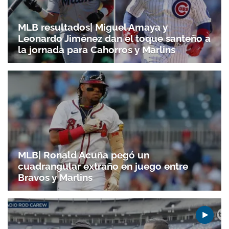
MLB resultados| Miguel Amaya y
Leonardo Jiménez dan el toque santeño a
la jornada para Cahorros y Marlins
MLB| Ronald Acuña pegó un
cuadrangular extraño en juego entre
Bravos y Marlins