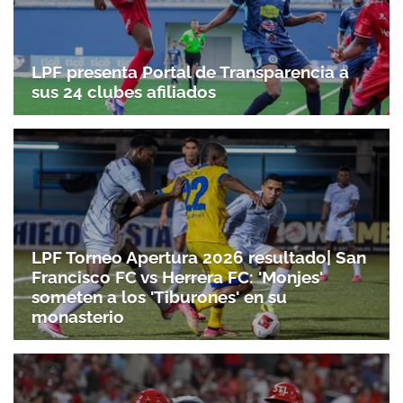
LPF presenta Portal de Transparencia a
sus 24 clubes afiliados
LPF Torneo Apertura 2026 resultado| San
Francisco FC vs Herrera FC: 'Monjes'
someten a los 'Tiburones' en su
monasterio