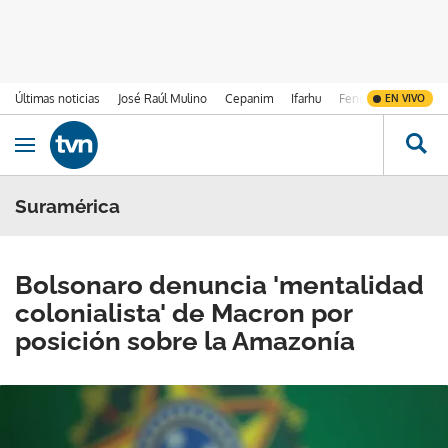
Últimas noticias
José Raúl Mulino
Cepanim
Ifarhu
Fenómeno de El Ni
EN VIVO
Ir al contenido
Obrir navegació
Suramérica
Bolsonaro denuncia 'mentalidad
colonialista' de Macron por
posición sobre la Amazonía