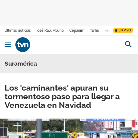
Últimas noticias
José Raúl Mulino
Cepanim
Ifarhu
Fenómeno de El Ni
EN VIVO
Ir al contenido
Obrir navegació
Suramérica
Los 'caminantes' apuran su
tormentoso paso para llegar a
Venezuela en Navidad