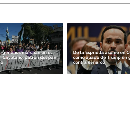
argentinos marchan en el
De la Espriella asume en 
n Cayetano, patrón del pan
como aliado de Trump en 
jo
contra el narco