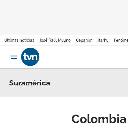
Últimas noticias
José Raúl Mulino
Cepanim
Ifarhu
Fenóme
Ir al contenido
Obrir navegació
Suramérica
Colombia 