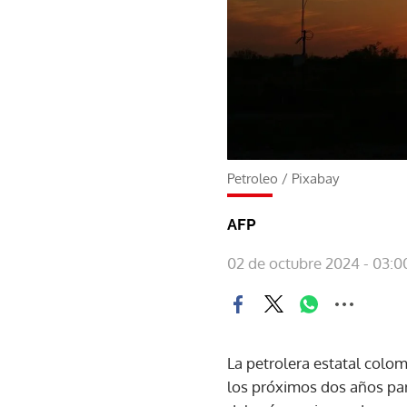
Petroleo
/
Pixabay
AFP
02 de octubre 2024 - 03:0
La petrolera estatal colo
los próximos dos años para