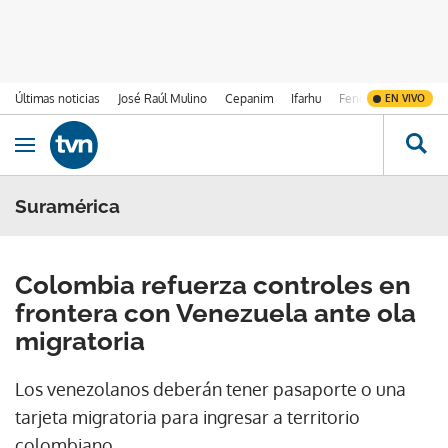
Últimas noticias
José Raúl Mulino
Cepanim
Ifarhu
Fenómeno de El Ni
EN VIVO
Ir al contenido
Obrir navegació
Suramérica
Colombia refuerza controles en
frontera con Venezuela ante ola
migratoria
Los venezolanos deberán tener pasaporte o una
tarjeta migratoria para ingresar a territorio
colombiano.