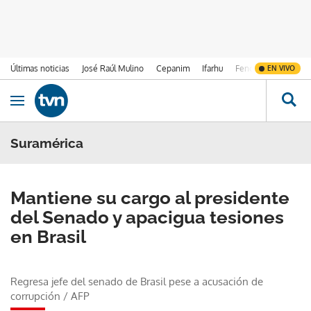
Últimas noticias
José Raúl Mulino
Cepanim
Ifarhu
Fenómeno de El Ni
EN VIVO
Ir al contenido
Obrir navegació
Suramérica
Mantiene su cargo al presidente
del Senado y apacigua tesiones
en Brasil
Regresa jefe del senado de Brasil pese a acusación de
corrupción
/
AFP