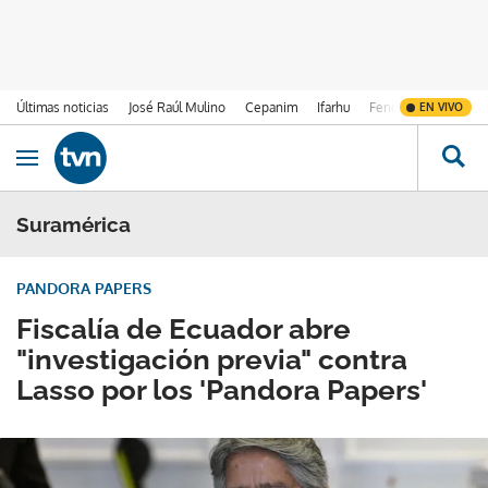
Últimas noticias
José Raúl Mulino
Cepanim
Ifarhu
Fenómeno de El Ni
EN VIVO
Ir al contenido
Obrir navegació
Suramérica
PANDORA PAPERS
Fiscalía de Ecuador abre
"investigación previa" contra
Lasso por los 'Pandora Papers'