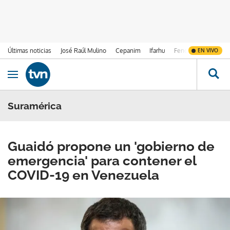
Últimas noticias
José Raúl Mulino
Cepanim
Ifarhu
Fenómeno de El Ni
EN VIVO
Ir al contenido
Obrir navegació
Suramérica
Guaidó propone un 'gobierno de
emergencia' para contener el
COVID-19 en Venezuela