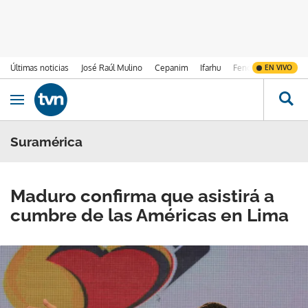
Últimas noticias
José Raúl Mulino
Cepanim
Ifarhu
Fenómeno de El Ni
EN VIVO
Ir al contenido
Obrir navegació
Suramérica
Maduro confirma que asistirá a
cumbre de las Américas en Lima