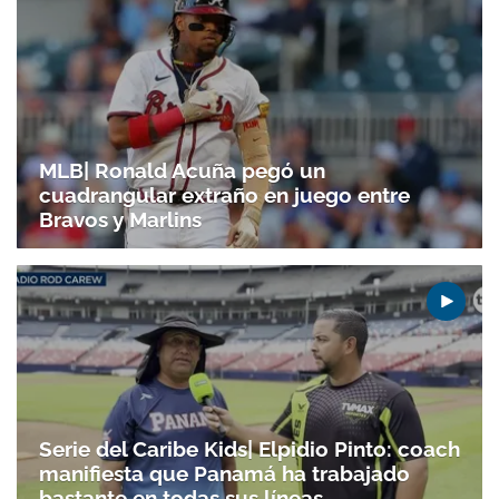
MLB| Ronald Acuña pegó un
cuadrangular extraño en juego entre
Bravos y Marlins
Serie del Caribe Kids| Elpidio Pinto: coach
manifiesta que Panamá ha trabajado
bastante en todas sus líneas