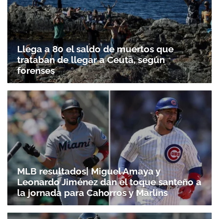
Llega a 80 el saldo de muertos que
trataban de llegar a Ceuta, según
forenses
MLB resultados| Miguel Amaya y
Leonardo Jiménez dan el toque santeño a
la jornada para Cahorros y Marlins