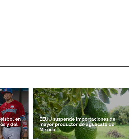
éisbol en
EEUU suspende importaciones de
os y del
mayor productor de aguacate de
México