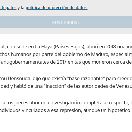
 legales
y la
política de protección de datos.
SUSCRIBIRSE
al, con sede en La Haya (Países Bajos), abrió en 2018 una in
chos humanos por parte del gobierno de Maduro, especialm
s antigubernamentales de 2017 en las que murieron cerca de
tou Bensouda, dijo que existía "base razonable" para creer
dad y habló de una "inacción" de las autoridades de Venezue
e a los jueces abrir una investigación completa al respecto, 
ndividuos vinculados a esa represión, aunque un hipotético 
Gracias por suscribirte a nuestro boletín.