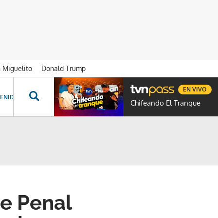
n Miguelito
Donald Trump
EN VIVO
ENIDOS ESPECIALES
NOVELAS
PROGRAMAS
GENTE TVN
PROG
Chifeando El Tranque
te Penal