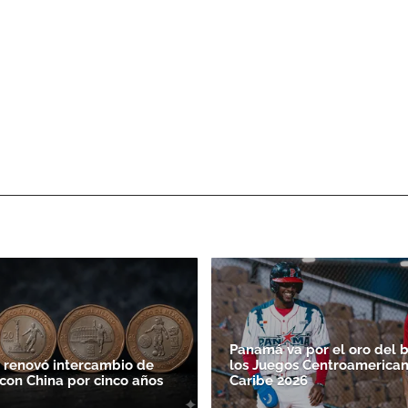
Panamá va por el oro del b
 renovó intercambio de
los Juegos Centroamerican
on China por cinco años
Caribe 2026