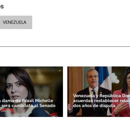
os
VENEZUELA
Venezuela y República Do
 dama de Brasil Michelle
acuerdan restablecer relac
 será candidata al Senado
dos años de disputa