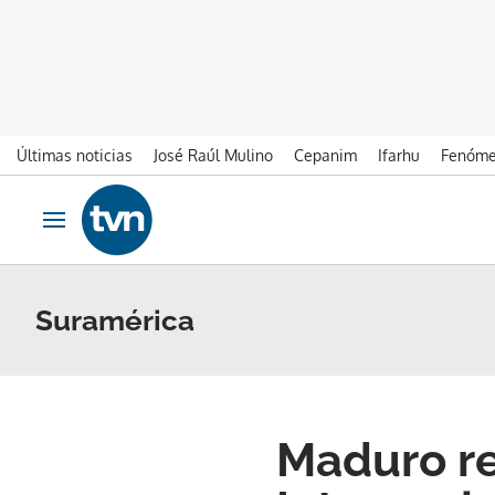
Últimas noticias
José Raúl Mulino
Cepanim
Ifarhu
Fenóme
Ir al contenido
Obrir navegació
Suramérica
Maduro re