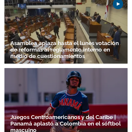
Asamblea aplaza hasta el lunes votación
de reformas al reglamento interno en
medio de cuestionamientos
Gracias por suscribirte a nuestro boletín.
Juegos Centroamericanos y del Caribe |
Panamá aplastó a Colombia en el sóftbol
ACEPTAR
mascuino