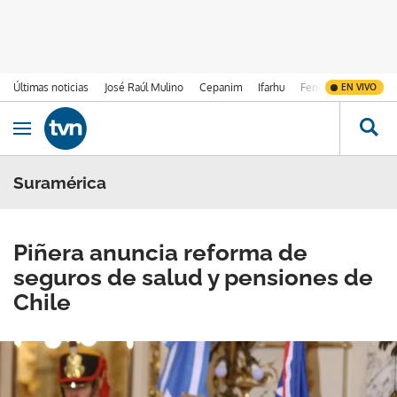
Últimas noticias
José Raúl Mulino
Cepanim
Ifarhu
Fenómeno de El Ni
EN VIVO
Ir al contenido
Obrir navegació
Suramérica
Piñera anuncia reforma de
seguros de salud y pensiones de
Chile