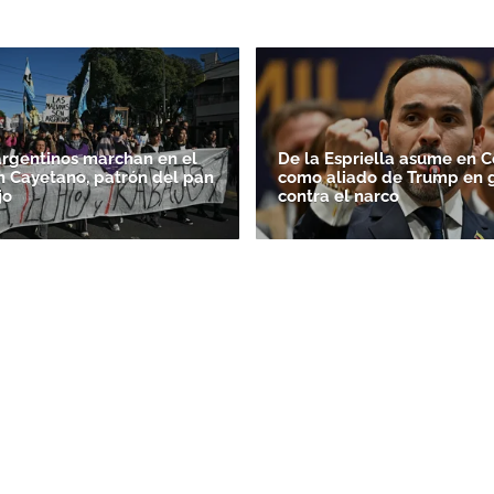
argentinos marchan en el
De la Espriella asume en 
n Cayetano, patrón del pan
como aliado de Trump en 
jo
contra el narco