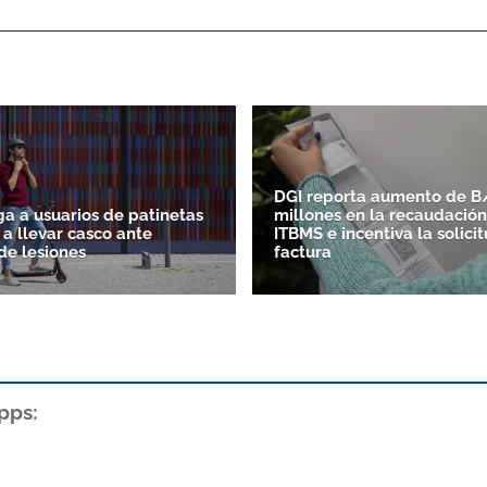
DGI reporta aumento de B/
ga a usuarios de patinetas
millones en la recaudación
 a llevar casco ante
ITBMS e incentiva la solici
e lesiones
factura
pps: