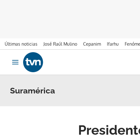
Últimas noticias
José Raúl Mulino
Cepanim
Ifarhu
Fenóme
Ir al contenido
Obrir navegació
Suramérica
President