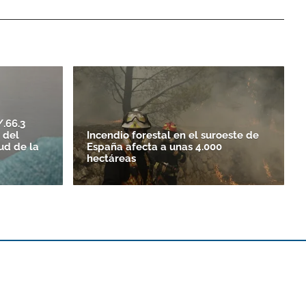
.66.3
 del
Incendio forestal en el suroeste de
tud de la
España afecta a unas 4.000
hectáreas