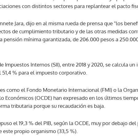
aciones con distintos sectores para replantear el pacto fisc
ACEPTAR
annete Jara, dijo en al misma rueda de prensa que "los bene
ctos de cumplimiento tributario y de las otras medidas cont
 la pensión mínima garantizada, de 206.000 pesos a 250.00
de Impuestos Internos (SII), entre 2018 y 2020, se calcula 
el 51,4 % para el impuesto corporativo.
s como el Fondo Monetario Internacional (FMI) o la Organi
llo Económicos (OCDE) han expresado en los últimos tiemp
orma tributaria porque su recaudación es baja.
upuso el 19,3 % del PIB, según la OCDE, muy por debajo de
de este propio organismo (33,5 %).