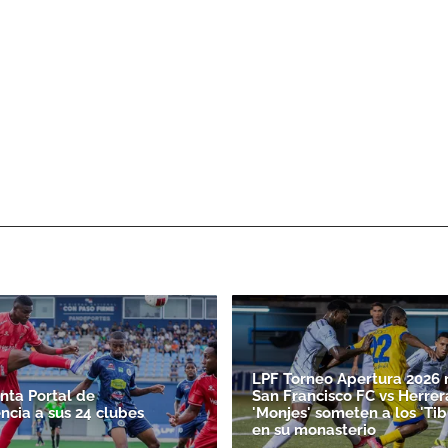
LPF Torneo Apertura 2026 
nta Portal de
San Francisco FC vs Herrer
ncia a sus 24 clubes
'Monjes' someten a los 'Ti
en su monasterio