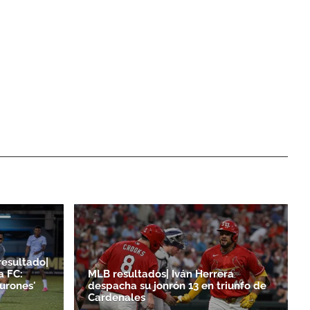
resultado|
a FC:
MLB resultados| Iván Herrera
burones'
despacha su jonrón 13 en triunfo de
Cardenales