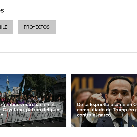
os
ILE
PROYECTOS
argentinos marchan en el
De la Espriella asume en 
n Cayetano, patrón del pan
como aliado de Trump en 
jo
contra el narco