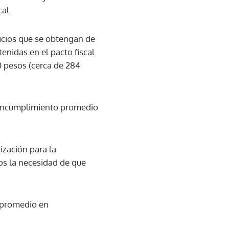
al.
ficios que se obtengan de
enidas en el pacto fiscal
0 pesos (cerca de 284
un incumplimiento promedio
zación para la
os la necesidad de que
l promedio en