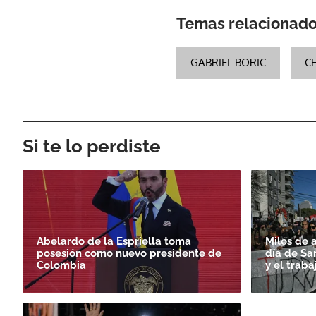
Temas relacionad
GABRIEL BORIC
CH
Si te lo perdiste
Abelardo de la Espriella toma
Miles de 
posesión como nuevo presidente de
día de Sa
Colombia
y el traba