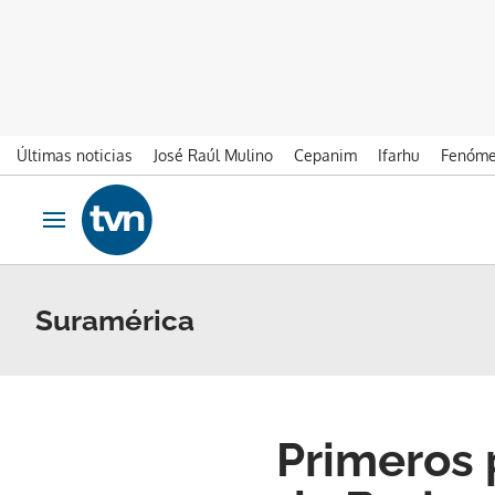
Últimas noticias
José Raúl Mulino
Cepanim
Ifarhu
Fenóme
Ir al contenido
Obrir navegació
Suramérica
Primeros 