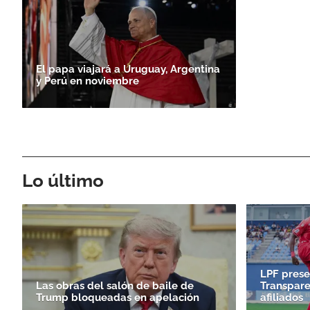
El papa viajará a Uruguay, Argentina
y Perú en noviembre
Lo último
LPF prese
Las obras del salón de baile de
Transpare
Trump bloqueadas en apelación
afiliados