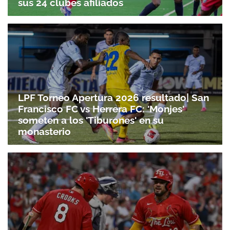
sus 24 clubes afiliados
LPF Torneo Apertura 2026 resultado| San
Francisco FC vs Herrera FC: 'Monjes'
someten a los 'Tiburones' en su
monasterio