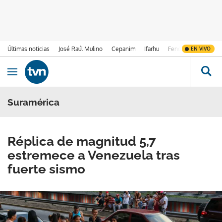
Últimas noticias
José Raúl Mulino
Cepanim
Ifarhu
Fenómeno de El Ni
EN VIVO
Ir al contenido
Obrir navegació
Suramérica
Réplica de magnitud 5,7
estremece a Venezuela tras
fuerte sismo