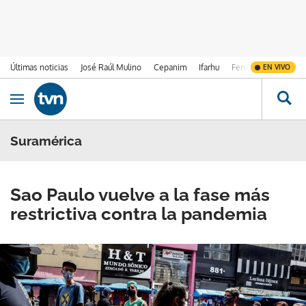
Últimas noticias
José Raúl Mulino
Cepanim
Ifarhu
Fenómeno de El Ni
EN VIVO
Ir al contenido
Obrir navegació
Suramérica
Sao Paulo vuelve a la fase más
restrictiva contra la pandemia