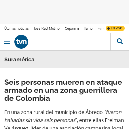
Últimas noticias
José Raúl Mulino
Cepanim
Ifarhu
Fenómeno de El Ni
EN VIVO
Ir al contenido
Obrir navegació
Suramérica
Seis personas mueren en ataque
armado en una zona guerrillera
de Colombia
En una zona rural del municipio de Ábrego
"fueron
halladas sin vida seis personas
", entre ellas Freiman
Velásquez, líder de una asociación campesina local,