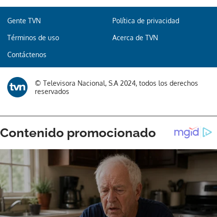
Gente TVN
Política de privacidad
Términos de uso
Acerca de TVN
Gracias por suscribirte a nuestro boletín.
Contáctenos
ACEPTAR
© Televisora Nacional, S.A 2024, todos los derechos
reservados