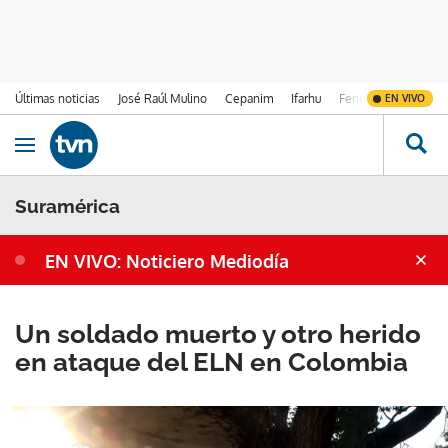
Últimas noticias
José Raúl Mulino
Cepanim
Ifarhu
Fenómeno de El Ni
EN VIVO
Ir al contenido
Obrir navegació
Suramérica
EN VIVO: Noticiero Mediodía
Un soldado muerto y otro herido
en ataque del ELN en Colombia