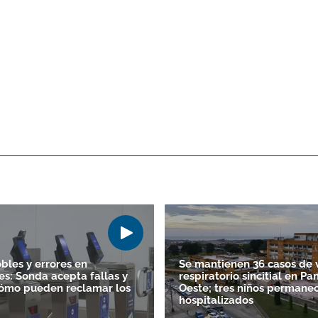
bles y errores en
Se mantienen 36 casos de v
es: Sonda acepta fallas y
respiratorio sincitial en P
ómo pueden reclamar los
Oeste; tres niños permane
hospitalizados