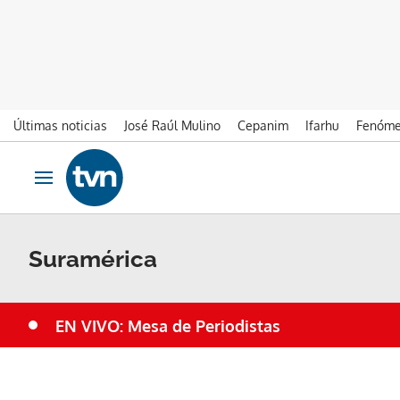
Últimas noticias
José Raúl Mulino
Cepanim
Ifarhu
Fenóme
Ir al contenido
Obrir navegació
Suramérica
EN VIVO: Mesa de Periodistas