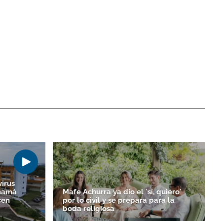
irus
anamá
Mafe Achurra ya dio el 'sí, quiero'
cen
por lo civil y se prepara para la
boda religiosa