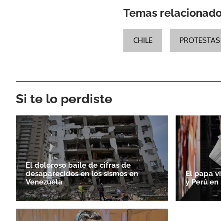
Temas relacionad
CHILE
PROTESTAS 
Si te lo perdiste
El doloroso baile de cifras de
desaparecidos en los sismos en
El papa v
Venezuela
y Perú en