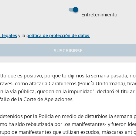
Entretenimiento
 legales
y la
política de protección de datos.
SUSCRIBIRSE
llo que es positivo, porque lo dijimos la semana pasada, n
raves, como atacar a Carabineros (Policía Uniformada), ti
la vía pública, queden en la impunidad", declaró el titular 
fallo de la Corte de Apelaciones.
detenidos por la Policía en medio de disturbios la semana 
como ha sido rebautizada por los manifestantes- y fueron i
 grupo de manifestantes que utilizan escudos, máscaras anti
Gracias por suscribirte a nuestro boletín.