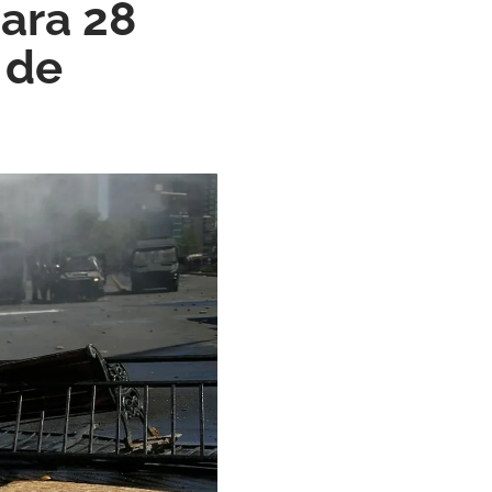
para 28
 de