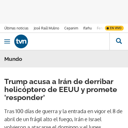
Últimas noticias
José Raúl Mulino
Cepanim
Ifarhu
Fenómeno de El Ni
EN VIVO
Ir al contenido
Obrir navegació
Mundo
Trump acusa a Irán de derribar
helicóptero de EEUU y promete
'responder'
Tras 100 días de guerra y la entrada en vigor el 8 de
abril de un frágil alto el fuego, Irán e Israel
volvieron a atacarse el domingo y el lunes.