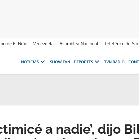
no de El Niño
Venezuela
Asamblea Nacional
Teleférico de Sa
NOTICIAS
SHOW TVN
DEPORTES
TVN RADIO
CONT
timicé a nadie’, dijo Bi