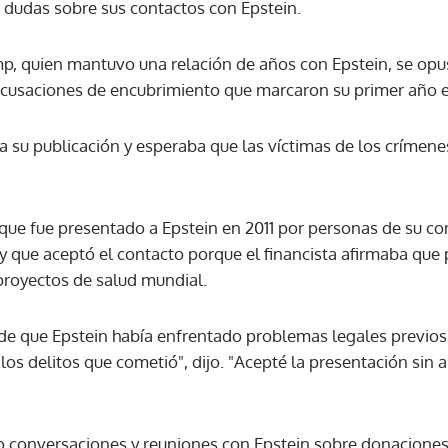
s dudas sobre sus contactos con Epstein.
ACEPTAR
p, quien mantuvo una relación de años con Epstein, se opus
acusaciones de encubrimiento que marcaron su primer año e
 su publicación y esperaba que las víctimas de los crímene
 que fue presentado a Epstein en 2011 por personas de su co
, y que aceptó el contacto porque el financista afirmaba que
proyectos de salud mundial.
de que Epstein había enfrentado problemas legales previo
os delitos que cometió", dijo. "Acepté la presentación sin ap
conversaciones y reuniones con Epstein sobre donaciones 