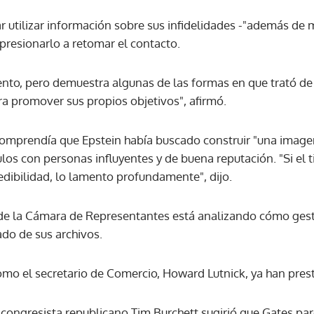
ar utilizar información sobre sus infidelidades -"además de
a presionarlo a retomar el contacto.
tento, pero demuestra algunas de las formas en que trató d
a promover sus propios objetivos", afirmó.
omprendía que Epstein había buscado construir "una imagen
los con personas influyentes y de buena reputación. "Si el
redibilidad, lo lamento profundamente", dijo.
de la Cámara de Representantes está analizando cómo gest
ado de sus archivos.
í como el secretario de Comercio, Howard Lutnick, ya han pre
 el congresista republicano Tim Burchett sugirió que Gates pa