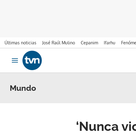
Últimas noticias
José Raúl Mulino
Cepanim
Ifarhu
Fenóme
Ir al contenido
Obrir navegació
Mundo
‘Nunca vic