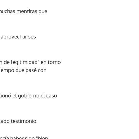
 muchas mentiras que
e aprovechar sus
 de legitimidad" en torno
 tiempo que pasé con
ionó el gobierno el caso
stado testimonio.
recía haber sido "bien