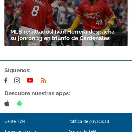
MLB resultados| Iván Herrera despacha
su jonrón 13 en triunfo de Cardenales
Síguenos:
Descubre nuestras apps:
Gente TVN
Política de privacidad
Términos de uso
Acerca de TVN