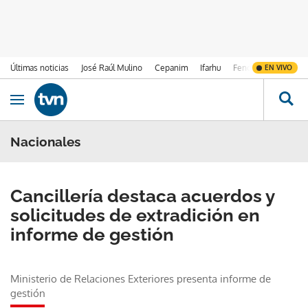
Últimas noticias
José Raúl Mulino
Cepanim
Ifarhu
Fenómeno de El Ni
EN VIVO
Ir al contenido
Obrir navegació
Nacionales
Cancillería destaca acuerdos y
solicitudes de extradición en
informe de gestión
Ministerio de Relaciones Exteriores presenta informe de
gestión