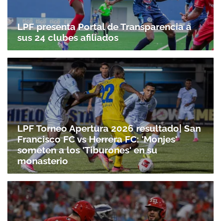
LPF presenta Portal de Transparencia a
sus 24 clubes afiliados
LPF Torneo Apertura 2026 resultado| San
Francisco FC vs Herrera FC: 'Monjes'
someten a los 'Tiburones' en su
monasterio