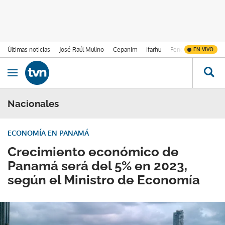
Últimas noticias
José Raúl Mulino
Cepanim
Ifarhu
Fenómeno de El Ni
EN VIVO
Ir al contenido
Obrir navegació
Nacionales
ECONOMÍA EN PANAMÁ
Crecimiento económico de
Panamá será del 5% en 2023,
según el Ministro de Economía