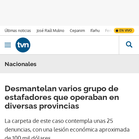
Últimas noticias
José Raúl Mulino
Cepanim
Ifarhu
Fenómeno de El Ni
EN VIVO
Ir al contenido
Obrir navegació
Nacionales
Desmantelan varios grupo de
estafadores que operaban en
diversas provincias
La carpeta de este caso contempla unas 25
denuncias, con una lesión económica aproximada
de 100 mil dólares.