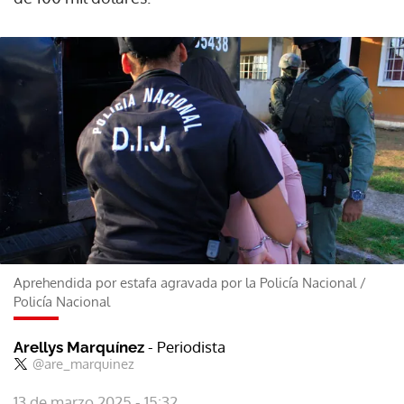
Aprehendida por estafa agravada por la Policía Nacional
/
Policía Nacional
- Periodista
Arellys Marquínez
@are_marquinez
13 de marzo 2025 - 15:32