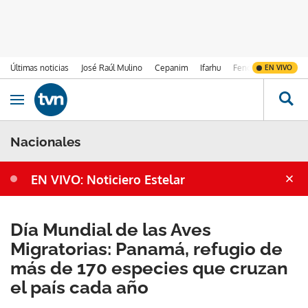
Últimas noticias
José Raúl Mulino
Cepanim
Ifarhu
Fenómeno de El Ni
EN VIVO
Ir al contenido
Obrir navegació
Nacionales
EN VIVO: Noticiero Estelar
Día Mundial de las Aves
Migratorias: Panamá, refugio de
más de 170 especies que cruzan
el país cada año